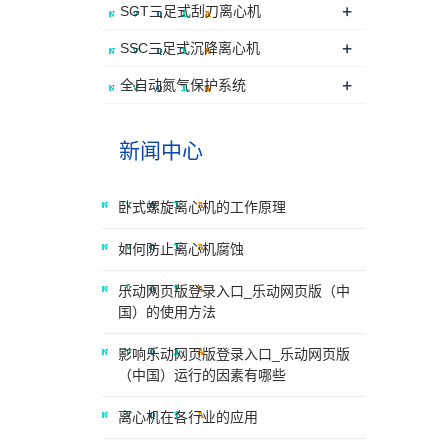
+
SGT三足式刮刀离心机
+
SSC三足式沉降离心机
+
全自动氮气保护系统
新闻中心
卧式螺旋离心机的工作原理
如何防止离心机腐蚀
乐动网页版登录入口_乐动网页版（中
国）的使用方法
影响乐动网页版登录入口_乐动网页版
（中国）运行的因素有哪些
离心机在各行业的应用