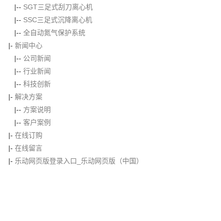
|--
SGT三足式刮刀离心机
|--
SSC三足式沉降离心机
|--
全自动氮气保护系统
|-
新闻中心
|--
公司新闻
|--
行业新闻
|--
科技创新
|-
解决方案
|--
方案说明
|--
客户案例
|-
在线订购
|-
在线留言
|-
乐动网页版登录入口_乐动网页版（中国）