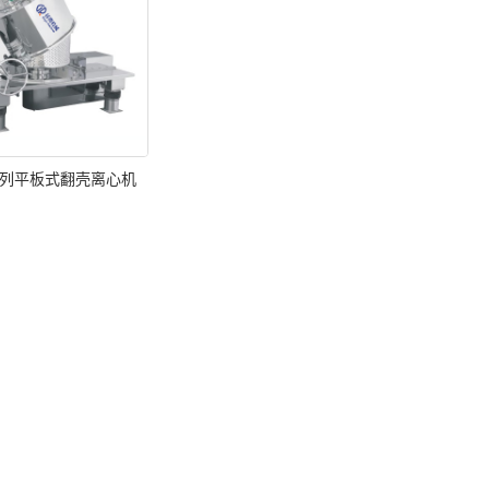
系列平板式翻壳离心机