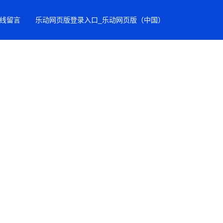
线留言
乐动网页版登录入口_乐动网页版（中国）