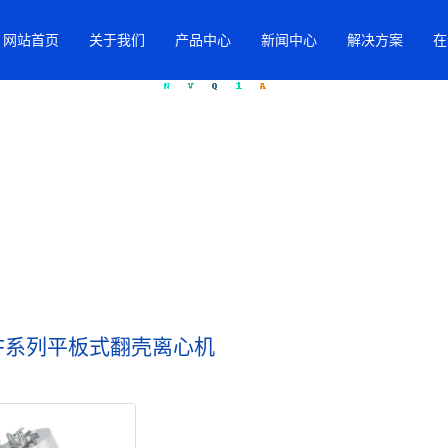
网站首页
关于我们
产品中心
新闻中心
解决方案
在
BF系列平板式翻壳离心机