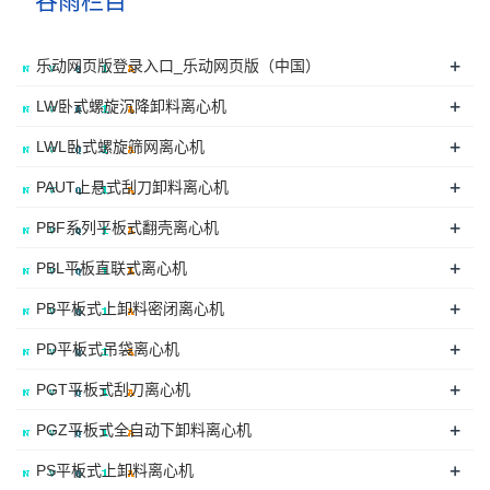
谷雨栏目
+
乐动网页版登录入口_乐动网页版（中国）
+
LW卧式螺旋沉降卸料离心机
+
LWL卧式螺旋筛网离心机
+
PAUT上悬式刮刀卸料离心机
+
PBF系列平板式翻壳离心机
+
PBL平板直联式离心机
+
PB平板式上卸料密闭离心机
+
PD平板式吊袋离心机
+
PGT平板式刮刀离心机
+
PGZ平板式全自动下卸料离心机
+
PS平板式上卸料离心机