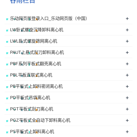
谷雨栏目
+
乐动网页版登录入口_乐动网页版（中国）
+
LW卧式螺旋沉降卸料离心机
+
LWL卧式螺旋筛网离心机
+
PAUT上悬式刮刀卸料离心机
+
PBF系列平板式翻壳离心机
+
PBL平板直联式离心机
+
PB平板式上卸料密闭离心机
+
PD平板式吊袋离心机
+
PGT平板式刮刀离心机
+
PGZ平板式全自动下卸料离心机
+
PS平板式上卸料离心机